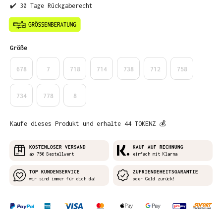
✔️ 30 Tage Rückgaberecht
auswählen
Größe
678
7
718
714
738
712
758
734
778
8
Kaufe dieses Produkt und erhalte 44 TOKENZ 💰
KOSTENLOSER VERSAND
KAUF AUF RECHNUNG
ab 75€ Bestellwert
einfach mit Klarna
TOP KUNDENSERVICE
ZUFRIENDEHEITSGARANTIE
wir sind immer für dich da!
oder Geld zurück!