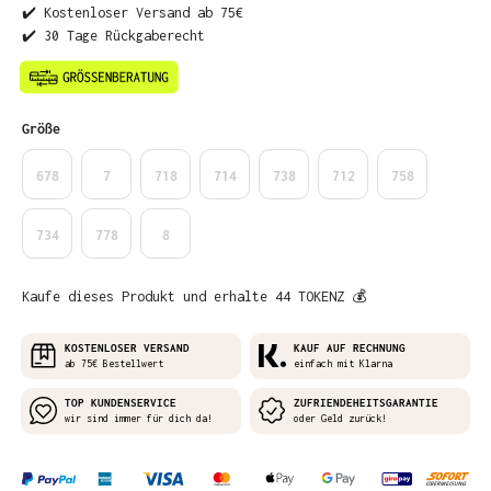
✔️ Kostenloser Versand ab 75€
✔️ 30 Tage Rückgaberecht
auswählen
Größe
678
7
718
714
738
712
758
734
778
8
Kaufe dieses Produkt und erhalte 44 TOKENZ 💰
KOSTENLOSER VERSAND
KAUF AUF RECHNUNG
ab 75€ Bestellwert
einfach mit Klarna
TOP KUNDENSERVICE
ZUFRIENDEHEITSGARANTIE
wir sind immer für dich da!
oder Geld zurück!