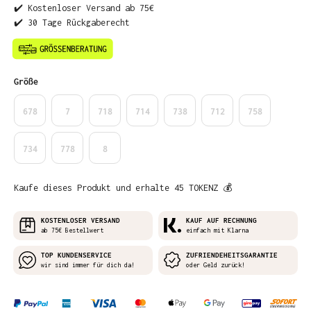
✔️ Kostenloser Versand ab 75€
✔️ 30 Tage Rückgaberecht
auswählen
Größe
678
7
718
714
738
712
758
734
778
8
Kaufe dieses Produkt und erhalte 45 TOKENZ 💰
KOSTENLOSER VERSAND
KAUF AUF RECHNUNG
ab 75€ Bestellwert
einfach mit Klarna
TOP KUNDENSERVICE
ZUFRIENDEHEITSGARANTIE
wir sind immer für dich da!
oder Geld zurück!