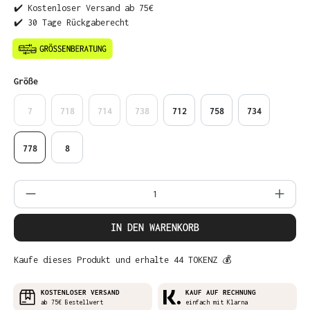
✔️ Kostenloser Versand ab 75€
✔️ 30 Tage Rückgaberecht
auswählen
Größe
7
718
714
738
712
758
734
778
8
Produkt Anzahl: Gib den gewünschten Wer
IN DEN WARENKORB
Kaufe dieses Produkt und erhalte 44 TOKENZ 💰
KOSTENLOSER VERSAND
KAUF AUF RECHNUNG
ab 75€ Bestellwert
einfach mit Klarna