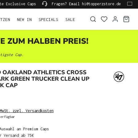
te Exclusive Caps
Fragen? Email hi@topperzstore.de
ÜTZEN
NEW IN
SPECIALS
SALE
TE ZUM HALBEN PREIS!
tigste Cap.
D OAKLAND ATHLETICS CROSS
ARK GREEN TRUCKER CLEAN UP
K CAP
MwSt. zzgl. Versandkosten
erfügbar
Auswahl an Premium Caps
r Versand ab 75€