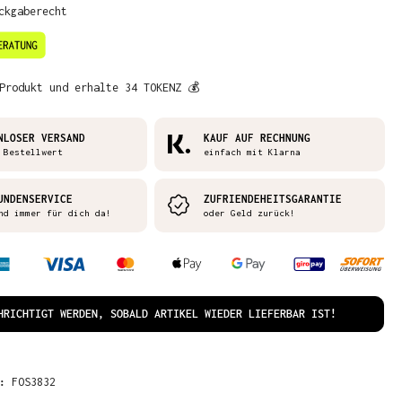
ckgaberecht
Produkt und erhalte 34 TOKENZ 💰
NLOSER VERSAND
KAUF AUF RECHNUNG
 Bestellwert
einfach mit Klarna
UNDENSERVICE
ZUFRIENDEHEITSGARANTIE
nd immer für dich da!
oder Geld zurück!
HRICHTIGT WERDEN, SOBALD ARTIKEL WIEDER LIEFERBAR IST!
R:
FOS3832