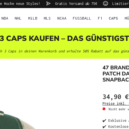
e Woche neue Styles!
Gratis Versand ab 75€
Limitier
NBA
NHL
MiLB
MLS
NCAA
FUSSBALL
F1
CAPS
M
 3 CAPS KAUFEN – DAS GÜNSTIGS
h 3 Caps in deinen Warenkorb und erhalte 50% Rabatt auf das güns
47 BRAN
PATCH D
SNAPBAC
34,90 €
Preise inkl. 
Nicht mehr v
✔️ Exklusive 
✔️ Kostenlose