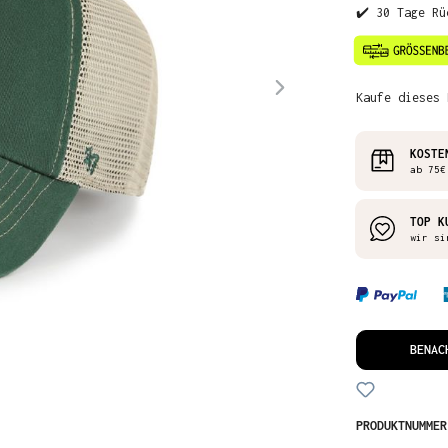
✔️ 30 Tage Rü
Kaufe dieses 
KOSTE
ab 75€
TOP K
wir si
BENAC
PRODUKTNUMME