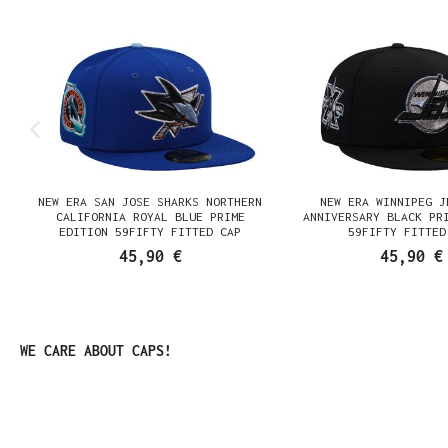
NEW ERA SAN JOSE SHARKS NORTHERN
NEW ERA WINNIPEG J
N
CALIFORNIA ROYAL BLUE PRIME
ANNIVERSARY BLACK PR
EDITION 59FIFTY FITTED CAP
59FIFTY FITTED
45,90 €
45,90 €
Produktgalerie überspringen
WE CARE ABOUT CAPS!