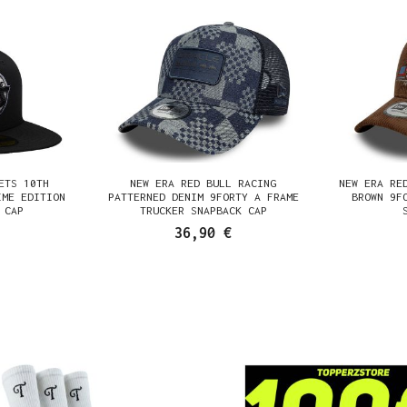
ETS 10TH
NEW ERA RED BULL RACING
NEW ERA RE
IME EDITION
PATTERNED DENIM 9FORTY A FRAME
BROWN 9F
 CAP
TRUCKER SNAPBACK CAP
36,90 €