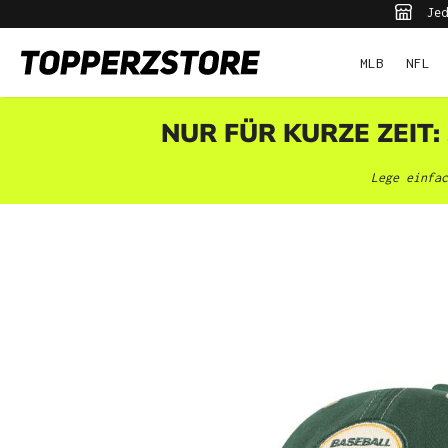
Jed
pringen
Zur Hauptnavigation springen
MLB
NFL
NUR FÜR KURZE ZEIT:
Lege einfac
Bildergalerie überspringen